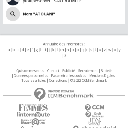
profil personnel | SARTROUVILLE
Nom "ATOUANI"
Annuaire des membres :
a
b
c
d
e
f
g
h
i
j
k
l
m
n
o
p
q
r
s
t
u
v
w
x
y
z
Qui sommes nous
Contact
Publicité
Recrutement
Societé
Données personnelles
Paramétrer les cookies
Mentions légales
Tous les articles
Corrections
© 2022 CCM Benchmark