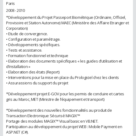
Paris
2008 - 2010
*Développement du Projet Passeport Biométrique (Ordinaire, Officiel,
Provisoire et Station Autonome) MAEC (Ministère des Affaire Etranger et
Corporation)
• Etude de convergence.
• Configuration et paramétrage.
• Développements spécifiques.
• Tests et assistance.
• Formation fonctionnel et technique
• Elaboration des documents spécifiques « les guides d’utilisation et
d’installation »
• Elaboration des états (Report)
• Interventions pour la mise en place du Prologiciel chez les clients
• Assurassions du support du projet
*Développement projet E-GOV pour les permis de conduire et cartes
gris au Maroc, MET (Ministre de l’équipement et transport)
*Développement des nouvelles fonctionnalités au produit de
Transaction Electronique Sécurisé MAGIX™
Portage des modules MAGIX™ Visual basic en VB.NET.
Participation au développement du projet WEB : Mobile Payment en
ASP.NET (C#).