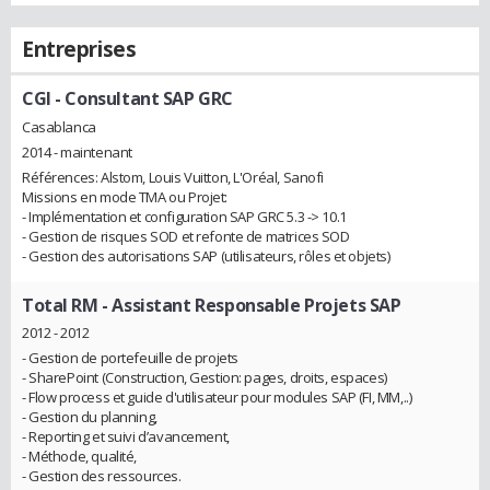
Entreprises
CGI
- Consultant SAP GRC
Casablanca
2014 - maintenant
Références: Alstom, Louis Vuitton, L'Oréal, Sanofi
Missions en mode TMA ou Projet:
- Implémentation et configuration SAP GRC 5.3 -> 10.1
- Gestion de risques SOD et refonte de matrices SOD
- Gestion des autorisations SAP (utilisateurs, rôles et objets)
Total RM
- Assistant Responsable Projets SAP
2012 - 2012
- Gestion de portefeuille de projets
- SharePoint (Construction, Gestion: pages, droits, espaces)
- Flow process et guide d'utilisateur pour modules SAP (FI, MM,..)
- Gestion du planning,
- Reporting et suivi d’avancement,
- Méthode, qualité,
- Gestion des ressources.