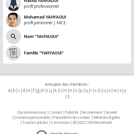
Hasna YAHYAOUI
profil professionnel
Mohamed YAHYAOUI
profil personnel | NICE
Nom "YAHYAOUI"
Famille "YAHYAOUI"
Annuaire des membres :
a
b
c
d
e
f
g
h
i
j
k
l
m
n
o
p
q
r
s
t
u
v
w
x
y
z
Qui sommes nous
Contact
Publicité
Recrutement
Societé
Données personnelles
Paramétrer les cookies
Mentions légales
Tous les articles
Corrections
© 2022 CCM Benchmark