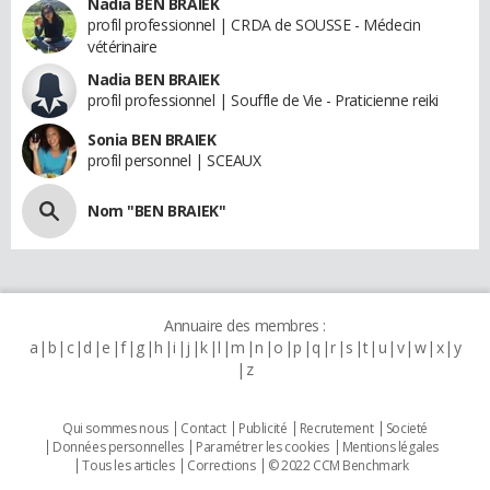
Nadia BEN BRAIEK
profil professionnel | CRDA de SOUSSE - Médecin
vétérinaire
Nadia BEN BRAIEK
profil professionnel | Souffle de Vie - Praticienne reiki
Sonia BEN BRAIEK
profil personnel | SCEAUX
Nom "BEN BRAIEK"
Annuaire des membres :
a
b
c
d
e
f
g
h
i
j
k
l
m
n
o
p
q
r
s
t
u
v
w
x
y
z
Qui sommes nous
Contact
Publicité
Recrutement
Societé
Données personnelles
Paramétrer les cookies
Mentions légales
Tous les articles
Corrections
© 2022 CCM Benchmark