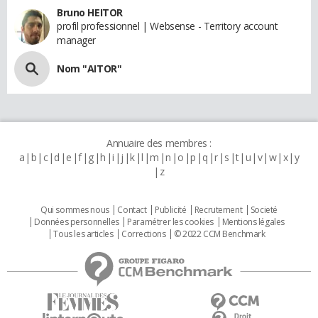
Bruno HEITOR
profil professionnel | Websense - Territory account
manager
Nom "AITOR"
Annuaire des membres :
a
b
c
d
e
f
g
h
i
j
k
l
m
n
o
p
q
r
s
t
u
v
w
x
y
z
Qui sommes nous
Contact
Publicité
Recrutement
Societé
Données personnelles
Paramétrer les cookies
Mentions légales
Tous les articles
Corrections
© 2022 CCM Benchmark