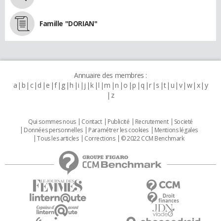
Famille "DORIAN"
Annuaire des membres :
a
b
c
d
e
f
g
h
i
j
k
l
m
n
o
p
q
r
s
t
u
v
w
x
y
z
Qui sommes nous
Contact
Publicité
Recrutement
Societé
Données personnelles
Paramétrer les cookies
Mentions légales
Tous les articles
Corrections
© 2022 CCM Benchmark