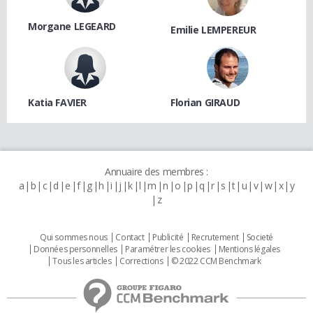
Morgane LEGEARD
Emilie LEMPEREUR
Katia FAVIER
Florian GIRAUD
Annuaire des membres :
a
b
c
d
e
f
g
h
i
j
k
l
m
n
o
p
q
r
s
t
u
v
w
x
y
z
Qui sommes nous
Contact
Publicité
Recrutement
Societé
Données personnelles
Paramétrer les cookies
Mentions légales
Tous les articles
Corrections
© 2022 CCM Benchmark