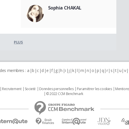
Sophia CHAKAL
PLUS
 des membres :
a
b
c
d
e
f
g
h
i
j
k
l
m
n
o
p
q
r
s
t
u
v
Recrutement
Societé
Données personnelles
Paramétrer les cookies
Mentions
© 2022 CCM Benchmark