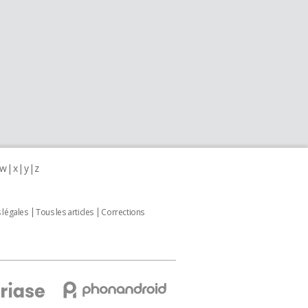
w
x
y
z
 légales
Tous les articles
Corrections