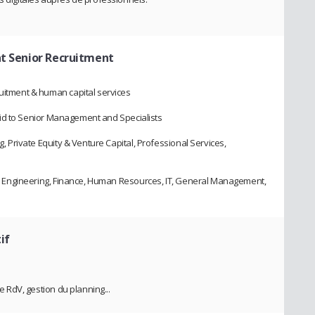
nt Senior Recruitment
ruitment & human capital services
), Mid to Senior Management and Specialists
ng, Private Equity & Venture Capital, Professional Services,
Tax, Engineering, Finance, Human Resources, IT, General Management,
if
de RdV, gestion du planning...