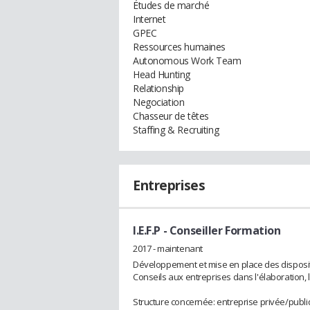
Études de marché
Internet
GPEC
Ressources humaines
Autonomous Work Team
Head Hunting
Relationship
Negociation
Chasseur de têtes
Staffing & Recruiting
Entreprises
I.E.F.P
- Conseiller Formation
2017 - maintenant
Développement et mise en place des dispositi
Conseils aux entreprises dans l'élaboration, 
Structure concernée: entreprise privée/publique