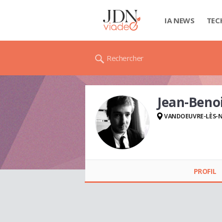
IA NEWS
TEC
Rechercher
Jean-Ben
VANDOEUVRE-LÈS-
Jean-Benoit
VAUCOURT
PROFIL