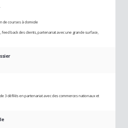
r
n de courses à domicile
 feed back des clients, partenariat avec une grande surface,
ssier
on de 3 défilés en partenariat avec des commerces nationaux et
le