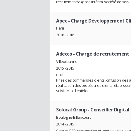
recrutement/agence intérim, société de servic
Apec
- Chargé Développement Cli
Paris
2016 - 2016
Adecco
- Chargé de recrutement
Villeurbanne
2015 - 2015
CDD
Prise des commandes clients, diffusion des an
réalisation des procédures clients, établiss
suivi de la clientèle.
Solocal Group
- Conseiller Digital
Boulogne-Billancourt
2014 - 2015
Service B2B, prospection et vente de solution