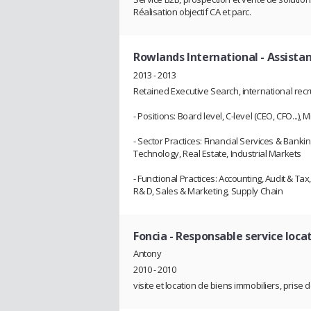
Réalisation objectif CA et parc.
Rowlands International
- Assista
2013 - 2013
Retained Executive Search, international rec
- Positions: Board level, C-level (CEO, CFO...
- Sector Practices: Financial Services & Banki
Technology, Real Estate, Industrial Markets
- Functional Practices: Accounting, Audit & 
R& D, Sales & Marketing, Supply Chain
Foncia
- Responsable service locat
Antony
2010 - 2010
visite et location de biens immobiliers, prise 