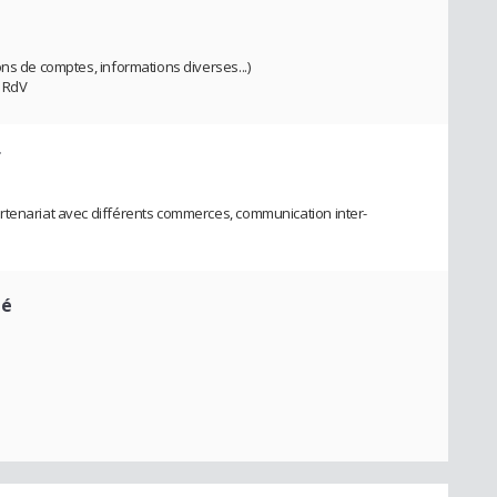
ns de comptes, informations diverses...)
e RdV
f
rtenariat avec différents commerces, communication inter-
té