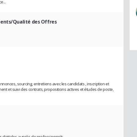
e...
ents/Qualité des Offres
nonces, sourcing, entretiens avec les candidats , inscription et
ement et suivi des contrats, propositions actives et études de poste,
s digitales auprès de professionnels.