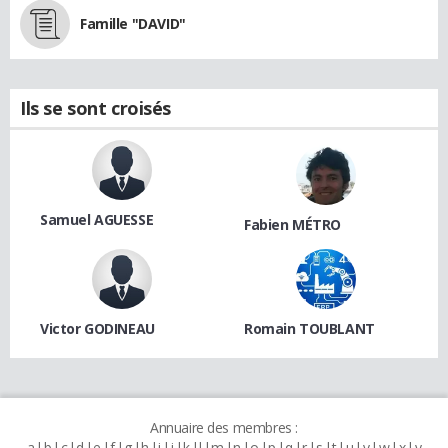
Famille "DAVID"
Ils se sont croisés
Samuel AGUESSE
Fabien MÉTRO
Victor GODINEAU
Romain TOUBLANT
Annuaire des membres :
a
b
c
d
e
f
g
h
i
j
k
l
m
n
o
p
q
r
s
t
u
v
w
x
y