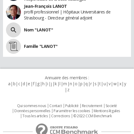
Jean-François LANOT
profil professionnel | Hôpitaux Universitaires de
Strasbourg - Directeur général adjoint
Nom "LANOT"
Famille "LANOT"
Annuaire des membres :
a
b
c
d
e
f
g
h
i
j
k
l
m
n
o
p
q
r
s
t
u
v
w
x
y
z
Qui sommes nous
Contact
Publicité
Recrutement
Societé
Données personnelles
Paramétrer les cookies
Mentions légales
Tous les articles
Corrections
© 2022 CCM Benchmark