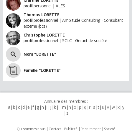
Martine LORETTE
profil personnel | ALES
Thomas LORETTE
profil professionnel | Amplitude Consulting - Consultant
externe (bcs)
Christophe LORETTE
profil professionnel | SCLC - Gerant de société
Nom "LORETTE"
Famille "LORETTE"
Annuaire des membres :
a
b
c
d
e
f
g
h
i
j
k
l
m
n
o
p
q
r
s
t
u
v
w
x
y
z
Qui sommes nous
Contact
Publicité
Recrutement
Societé