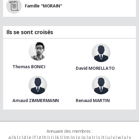
Famille "MORAIN"
Ils se sont croisés
Thomas BONICI
David MORELLATO
Arnaud ZIMMERMANN
Renaud MARTIN
Annuaire des membres :
a
b
c
d
e
f
g
h
i
j
k
l
m
n
o
p
q
r
s
t
u
v
w
x
y