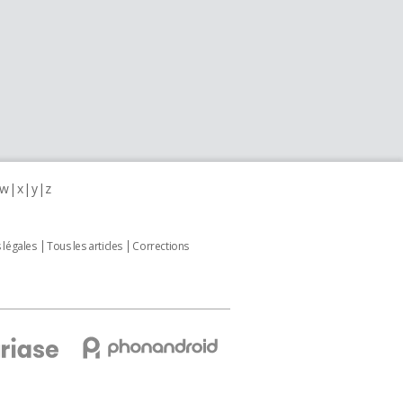
w
x
y
z
 légales
Tous les articles
Corrections