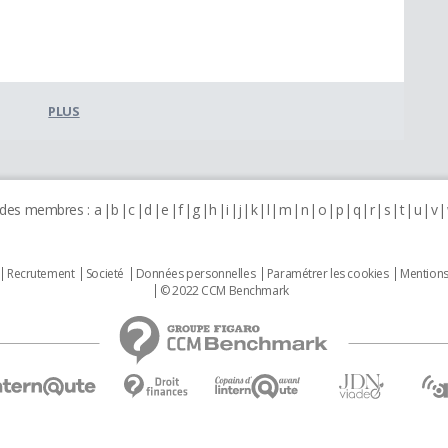
PLUS
 des membres :
a
b
c
d
e
f
g
h
i
j
k
l
m
n
o
p
q
r
s
t
u
v
Recrutement
Societé
Données personnelles
Paramétrer les cookies
Mentions
© 2022 CCM Benchmark