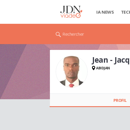
IA NEWS
TEC
Rechercher
Jean - Jac
ABIDJAN
Jean - Jacques YEDE
PROFIL