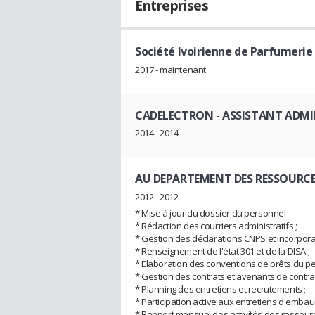
Entreprises
Société Ivoirienne de Parfumerie
2017 - maintenant
CADELECTRON
- ASSISTANT ADMI
2014 - 2014
AU DEPARTEMENT DES RESSOURCE
2012 - 2012
* Mise à jour du dossier du personnel
* Rédaction des courriers administratifs ;
* Gestion des déclarations CNPS et incorpora
* Renseignement de l'état 301 et de la DISA ;
* Elaboration des conventions de prêts du pe
* Gestion des contrats et avenants de contra
* Planning des entretiens et recrutements ;
* Participation active aux entretiens d'embau
* Rapport mensuel des activités des ressour