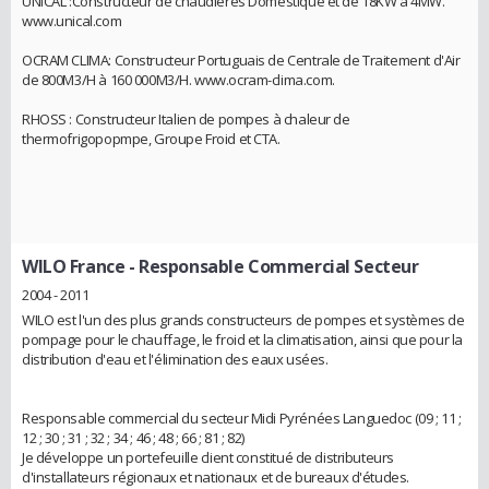
UNICAL :Constructeur de chaudières Domestique et de 18KW à 4MW.
www.unical.com
OCRAM CLIMA: Constructeur Portuguais de Centrale de Traitement d'Air
de 800M3/H à 160 000M3/H. www.ocram-clima.com.
RHOSS : Constructeur Italien de pompes à chaleur de
thermofrigopopmpe, Groupe Froid et CTA.
WILO France
- Responsable Commercial Secteur
2004 - 2011
WILO est l'un des plus grands constructeurs de pompes et systèmes de
pompage pour le chauffage, le froid et la climatisation, ainsi que pour la
distribution d'eau et l'élimination des eaux usées.
Responsable commercial du secteur Midi Pyrénées Languedoc (09 ; 11 ;
12 ; 30 ; 31 ; 32 ; 34 ; 46 ; 48 ; 66 ; 81 ; 82)
Je développe un portefeuille client constitué de distributeurs
d'installateurs régionaux et nationaux et de bureaux d'études.