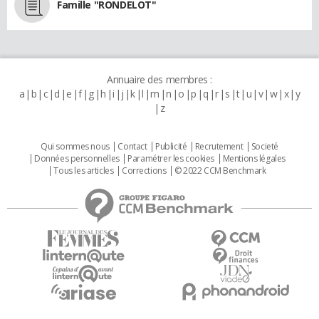
Famille "RONDELOT"
Annuaire des membres :
a
b
c
d
e
f
g
h
i
j
k
l
m
n
o
p
q
r
s
t
u
v
w
x
y
z
Qui sommes nous
Contact
Publicité
Recrutement
Societé
Données personnelles
Paramétrer les cookies
Mentions légales
Tous les articles
Corrections
© 2022 CCM Benchmark