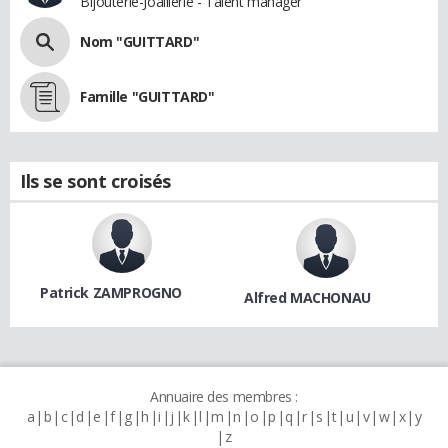
Bijouterie-Joaillerie - Talent manager
Nom "GUITTARD"
Famille "GUITTARD"
Ils se sont croisés
Patrick ZAMPROGNO
Alfred MACHONAU
Annuaire des membres :
a
b
c
d
e
f
g
h
i
j
k
l
m
n
o
p
q
r
s
t
u
v
w
x
y
z