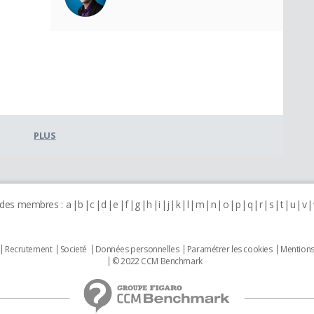
PLUS
 des membres :
a
b
c
d
e
f
g
h
i
j
k
l
m
n
o
p
q
r
s
t
u
v
Recrutement
Societé
Données personnelles
Paramétrer les cookies
Mentions
© 2022 CCM Benchmark