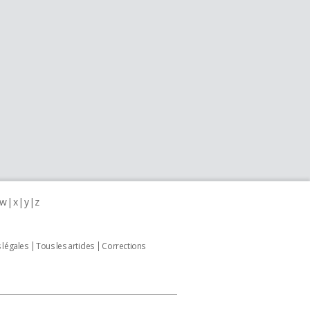
w
x
y
z
 légales
Tous les articles
Corrections