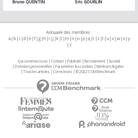
Bruno QUENTIN
Eric GOURLIN
Annuaire des membres :
a
b
c
d
e
f
g
h
i
j
k
l
m
n
o
p
q
r
s
t
u
v
w
x
y
z
Qui sommes nous
Contact
Publicité
Recrutement
Societé
Données personnelles
Paramétrer les cookies
Mentions légales
Tous les articles
Corrections
© 2022 CCM Benchmark