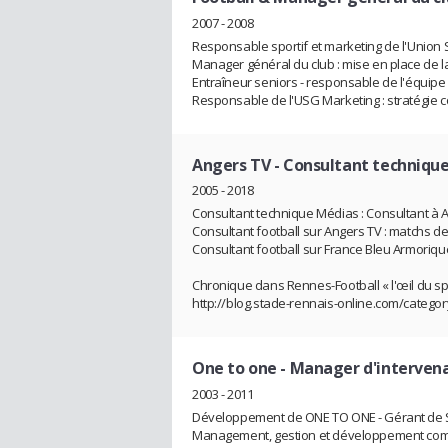
2007 - 2008
Responsable sportif et marketing de l'Union 
Manager général du club : mise en place de l
Entraîneur seniors - responsable de l'équipe
Responsable de l'USG Marketing : stratégie 
Angers TV
- Consultant techniqu
2005 - 2018
Consultant technique Médias : Consultant à An
Consultant football sur Angers TV : matchs d
Consultant football sur France Bleu Armoriqu
Chronique dans Rennes-Football « l'œil du sp
http://blog.stade-rennais-online.com/categ
One to one
- Manager d'interven
2003 - 2011
Développement de ONE TO ONE - Gérant de SA
Management, gestion et développement comm