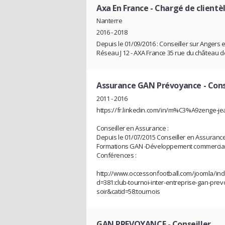
Axa En France
- Chargé de clientè
Nanterre
2016 - 2018
Depuis le 01/09/2016 : Conseiller sur Angers e
Réseau J 12 - AXA France 35 rue du château d
Assurance GAN Prévoyance
- Cons
2011 - 2016
https://fr.linkedin.com/in/m%C3%A9zenge-j
Conseiller en Assurance :
Depuis le 01/07/2015 Conseiller en Assurance 
Formations GAN -Développement commercial - 
Conférences :
http://www.occessonfootball.com/joomla/in
d=381:club-tournoi-inter-entreprise-gan-prev
soir&catid=58:tournois
GAN PREVOYANCE
- Conseiller