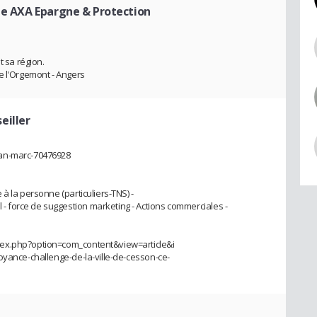
le AXA Epargne & Protection
t sa région.
e l'Orgemont - Angers
eiller
ean-marc-70476928
à la personne (particuliers-TNS) -
force de suggestion marketing - Actions commerciales -
dex.php?option=com_content&view=article&i
oyance-challenge-de-la-ville-de-cesson-ce-