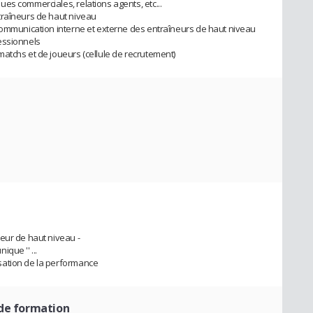
es commerciales, relations agents, etc...
traîneurs de haut niveau
communication interne et externe des entraîneurs de haut niveau
essionnels
atchs et de joueurs (cellule de recrutement)
eur de haut niveau -
que '' ...
sation de la performance
 de formation