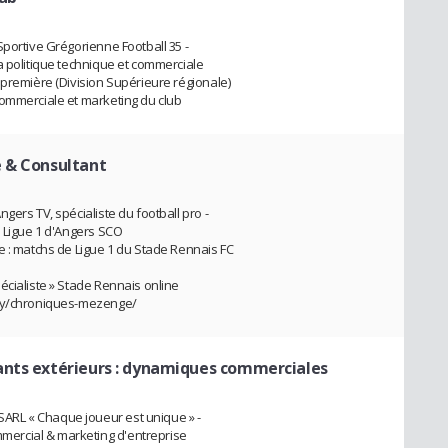
Sportive Grégorienne Football 35 -
a politique technique et commerciale
 première (Division Supérieure régionale)
commerciale et marketing du club
e & Consultant
gers TV, spécialiste du football pro -
e Ligue 1 d'Angers SCO
e : matchs de Ligue 1 du Stade Rennais FC
écialiste » Stade Rennais online
ory/chroniques-mezenge/
ants extérieurs : dynamiques commerciales
RL « Chaque joueur est unique » -
ercial & marketing d'entreprise