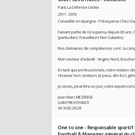
Paris La Défense Cedex
2011 - 2016
Conseiller en épargne - Prévoyance Chez G
Faisant partie de Groupama, depuis 65 ans, 
(particuliers-Travailleurs Non Salariés).
Nos domaines de compétences sont : la complé
Mon secteur d'activité : Angers Nord, Bouch
En tant que professionnels, notre relation 
réseaux hors secteurs. Je peux, dès lors, gére
Je serais, peut-être un jour, votre expert-conse
Jean-Marc MEZENGE
GAN PREVOYANCE
06.16.82.28.28
One to one
- Responsable sportif
Football & Manager général du c