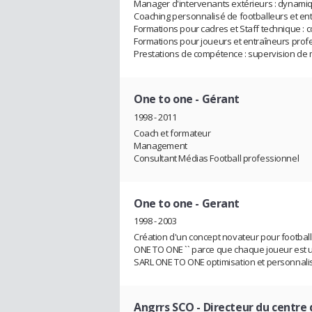
Manager d'intervenants extérieurs : dynamiqu
Coaching personnalisé de footballeurs et en
Formations pour cadres et Staff technique : 
Formations pour joueurs et entraîneurs prof
Prestations de compétence : supervision de m
One to one
- Gérant
1998 - 2011
Coach et formateur
Management
Consultant Médias Football professionnel
One to one
- Gerant
1998 - 2003
Création d'un concept novateur pour football
ONE TO ONE `` parce que chaque joueur est uni
SARL ONE TO ONE optimisation et personnali
Angrrs SCO
- Directeur du centre