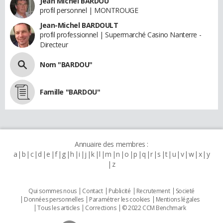
Jean Michel BARDOU
profil personnel | MONTROUGE
Jean-Michel BARDOULT
profil professionnel | Supermarché Casino Nanterre -
Directeur
Nom "BARDOU"
Famille "BARDOU"
Annuaire des membres :
a
b
c
d
e
f
g
h
i
j
k
l
m
n
o
p
q
r
s
t
u
v
w
x
y
z
Qui sommes nous
Contact
Publicité
Recrutement
Societé
Données personnelles
Paramétrer les cookies
Mentions légales
Tous les articles
Corrections
© 2022 CCM Benchmark