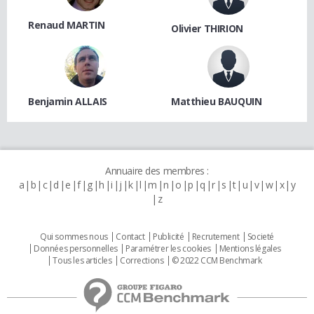
Renaud MARTIN
Olivier THIRION
Benjamin ALLAIS
Matthieu BAUQUIN
Annuaire des membres :
a
b
c
d
e
f
g
h
i
j
k
l
m
n
o
p
q
r
s
t
u
v
w
x
y
z
Qui sommes nous
Contact
Publicité
Recrutement
Societé
Données personnelles
Paramétrer les cookies
Mentions légales
Tous les articles
Corrections
© 2022 CCM Benchmark