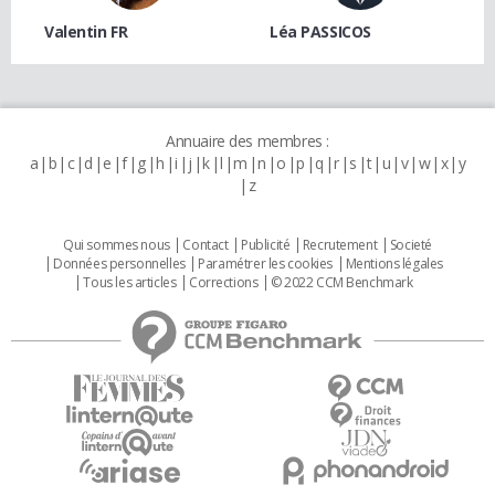
Valentin FR
Léa PASSICOS
Annuaire des membres :
a
b
c
d
e
f
g
h
i
j
k
l
m
n
o
p
q
r
s
t
u
v
w
x
y
z
Qui sommes nous
Contact
Publicité
Recrutement
Societé
Données personnelles
Paramétrer les cookies
Mentions légales
Tous les articles
Corrections
© 2022 CCM Benchmark