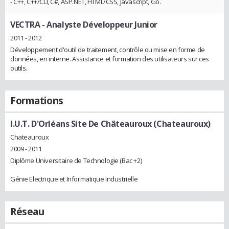
- C++, C++/CLI, C#, ASP.NET, HTML/CSS, Javascript, Go.
VECTRA
- Analyste Développeur Junior
2011 - 2012
Développement d'outil de traitement, contrôle ou mise en forme de
données, en interne. Assistance et formation des utilisateurs sur ces
outils.
Formations
I.U.T. D'Orléans Site De Châteauroux (Chateauroux)
Chateauroux
2009 - 2011
Diplôme Universitaire de Technologie (Bac +2)
Génie Electrique et Informatique Industrielle
Réseau