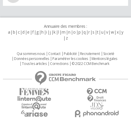
Annuaire des membres :
a
b
c
d
e
f
g
h
i
j
k
l
m
n
o
p
q
r
s
t
u
v
w
x
y
z
Qui sommes nous
Contact
Publicité
Recrutement
Societé
Données personnelles
Paramétrer les cookies
Mentions légales
Tous les articles
Corrections
© 2022 CCM Benchmark