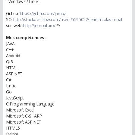
- Windows / Linux.
Github:
https://github.com/jnmoal
SO:
http://stackoverflow.com/users/5595052/jean-nicolas-moal
site web:
http://jnmoal.pro/
#/
Mes compétences :
JAVA
C++
Android
Qt5
HTML
ASP.NET
C#
Linux
Go
JavaScript
C Programming Language
Microsoft Excel
Microsoft C-SHARP
Microsoft ASP.NET
HTML5
Delphi