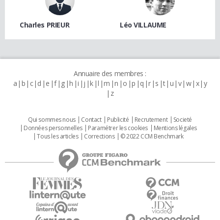
Charles PRIEUR
Léo VILLAUME
Annuaire des membres :
a
b
c
d
e
f
g
h
i
j
k
l
m
n
o
p
q
r
s
t
u
v
w
x
y
z
Qui sommes nous
Contact
Publicité
Recrutement
Societé
Données personnelles
Paramétrer les cookies
Mentions légales
Tous les articles
Corrections
© 2022 CCM Benchmark