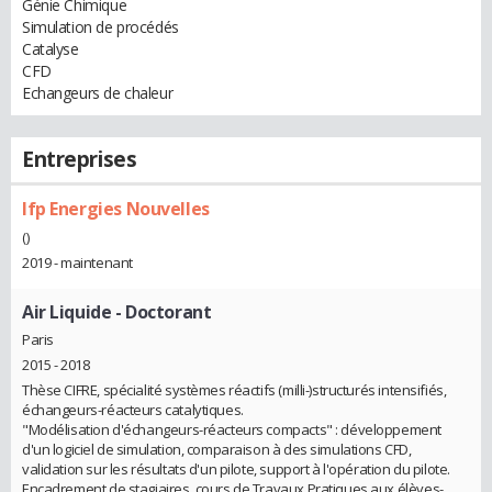
Génie Chimique
Simulation de procédés
Catalyse
CFD
Echangeurs de chaleur
Entreprises
Ifp Energies Nouvelles
()
2019 - maintenant
Air Liquide
- Doctorant
Paris
2015 - 2018
Thèse CIFRE, spécialité systèmes réactifs (milli-)structurés intensifiés,
échangeurs-réacteurs catalytiques.
"Modélisation d'échangeurs-réacteurs compacts" : développement
d'un logiciel de simulation, comparaison à des simulations CFD,
validation sur les résultats d'un pilote, support à l'opération du pilote.
Encadrement de stagiaires, cours de Travaux Pratiques aux élèves-