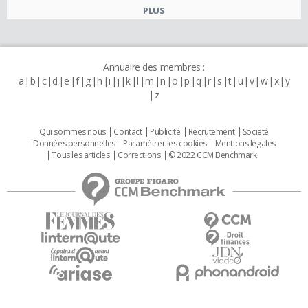
PLUS
Annuaire des membres :
a
b
c
d
e
f
g
h
i
j
k
l
m
n
o
p
q
r
s
t
u
v
w
x
y
z
Qui sommes nous
Contact
Publicité
Recrutement
Societé
Données personnelles
Paramétrer les cookies
Mentions légales
Tous les articles
Corrections
© 2022 CCM Benchmark