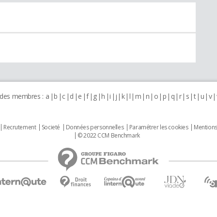
 des membres :
a
b
c
d
e
f
g
h
i
j
k
l
m
n
o
p
q
r
s
t
u
v
Recrutement
Societé
Données personnelles
Paramétrer les cookies
Mentions
© 2022 CCM Benchmark