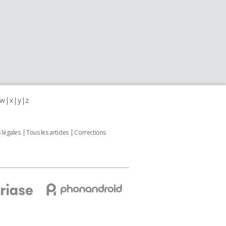
w
x
y
z
 légales
Tous les articles
Corrections