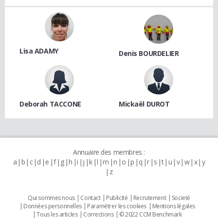
Lisa ADAMY
Denis BOURDELIER
Deborah TACCONE
Mickaël DUROT
Annuaire des membres :
a
b
c
d
e
f
g
h
i
j
k
l
m
n
o
p
q
r
s
t
u
v
w
x
y
z
Qui sommes nous
Contact
Publicité
Recrutement
Societé
Données personnelles
Paramétrer les cookies
Mentions légales
Tous les articles
Corrections
© 2022 CCM Benchmark