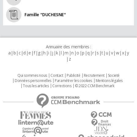
Famille "DUCHESNE"
Annuaire des membres :
a
b
c
d
e
f
g
h
i
j
k
l
m
n
o
p
q
r
s
t
u
v
w
x
y
z
Qui sommes nous
Contact
Publicité
Recrutement
Societé
Données personnelles
Paramétrer les cookies
Mentions légales
Tous les articles
Corrections
© 2022 CCM Benchmark