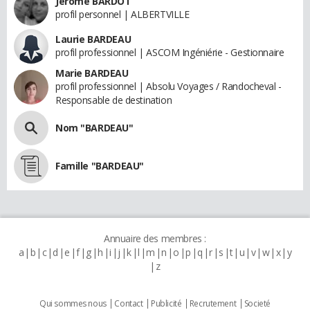
Jérôme BARDOT
profil personnel | ALBERTVILLE
Laurie BARDEAU
profil professionnel | ASCOM Ingéniérie - Gestionnaire
Marie BARDEAU
profil professionnel | Absolu Voyages / Randocheval -
Responsable de destination
Nom "BARDEAU"
Famille "BARDEAU"
Annuaire des membres :
a
b
c
d
e
f
g
h
i
j
k
l
m
n
o
p
q
r
s
t
u
v
w
x
y
z
Qui sommes nous
Contact
Publicité
Recrutement
Societé