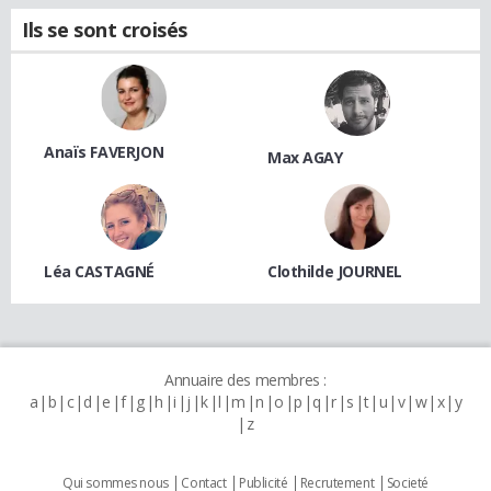
Ils se sont croisés
Anaïs FAVERJON
Max AGAY
Léa CASTAGNÉ
Clothilde JOURNEL
Annuaire des membres :
a
b
c
d
e
f
g
h
i
j
k
l
m
n
o
p
q
r
s
t
u
v
w
x
y
z
Qui sommes nous
Contact
Publicité
Recrutement
Societé