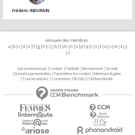
Fréderic INDURAIN
Annuaire des membres :
a
b
c
d
e
f
g
h
i
j
k
l
m
n
o
p
q
r
s
t
u
v
w
x
y
z
Qui sommes nous
Contact
Publicité
Recrutement
Societé
Données personnelles
Paramétrer les cookies
Mentions légales
Tous les articles
Corrections
© 2022 CCM Benchmark