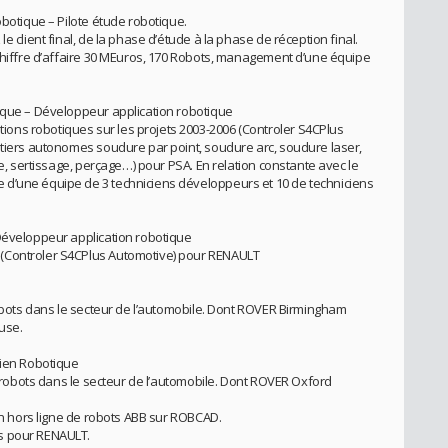
obotique – Pilote étude robotique.
e client final, de la phase d’étude à la phase de réception final.
 Chiffre d’affaire 30 MEuros, 170 Robots, management d’une équipe
tique – Développeur application robotique
ns robotiques sur les projets 2003-2006 (Controler S4CPlus
étiers autonomes soudure par point, soudure arc, soudure laser,
ge, sertissage, perçage…) pour PSA. En relation constante avec le
d’une équipe de 3 techniciens développeurs et 10 de techniciens
Développeur application robotique
(Controler S4CPlus Automotive) pour RENAULT
robots dans le secteur de l’automobile. Dont ROVER Birmingham
use.
cien Robotique
es robots dans le secteur de l’automobile. Dont ROVER Oxford
ion hors ligne de robots ABB sur ROBCAD.
s pour RENAULT.