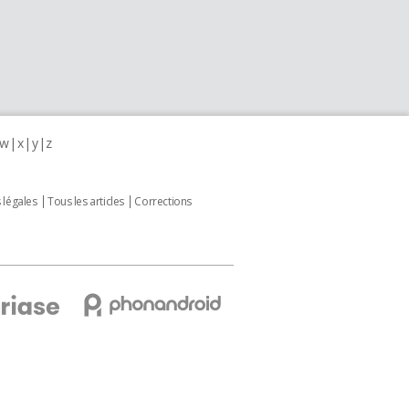
w
x
y
z
 légales
Tous les articles
Corrections