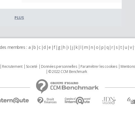
PLUS
 des membres :
a
b
c
d
e
f
g
h
i
j
k
l
m
n
o
p
q
r
s
t
u
v
Recrutement
Societé
Données personnelles
Paramétrer les cookies
Mentions
© 2022 CCM Benchmark