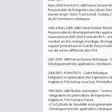
Mars 2008 à Avril 2011: ABB France Division R
Responsable de l’intégration des robots chez l
Dernier projet : Volvo Truck (Umeå - Suède),
de 20 Techniciens robotiques.
2005 à Mars 2008 : ABB France Division Robo
Responsable du développement des applicatio
Automotive) et 2007-2010 (Controler IRC5 – m
soudure arc tiré, rivetage, encollage, clincha
support produit basé en Suède. Responsable 
sur site sur les différents sites PSA.
2001-2005 : ABB France Division Robotique – 
Développement des applications robotiques 
2000-2001 : ROMOTECH – Cadre Robotique
Intégration et optimisation des trajectoires 
Angleterre, PSA Aulnay sous bois, PSA Mulho
1997-2000 : ABB Flexible Automation – Techni
- Intégrations et optimisations de trajectoir
Angleterre, PSA Sochaux France.
- (C.A.O.) Etude de faisabilité et programmat
- Développement des applications robotique