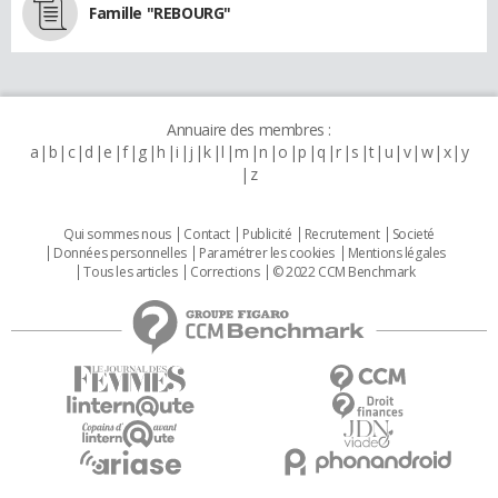
Famille "REBOURG"
Annuaire des membres :
a
b
c
d
e
f
g
h
i
j
k
l
m
n
o
p
q
r
s
t
u
v
w
x
y
z
Qui sommes nous
Contact
Publicité
Recrutement
Societé
Données personnelles
Paramétrer les cookies
Mentions légales
Tous les articles
Corrections
© 2022 CCM Benchmark