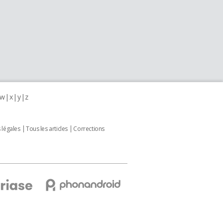
w
x
y
z
 légales
Tous les articles
Corrections