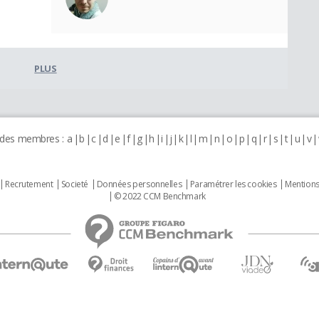
PLUS
 des membres :
a
b
c
d
e
f
g
h
i
j
k
l
m
n
o
p
q
r
s
t
u
v
Recrutement
Societé
Données personnelles
Paramétrer les cookies
Mentions
© 2022 CCM Benchmark