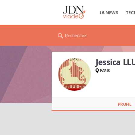
IA NEWS
TEC
Rechercher
Jessica L
PARIS
Jessica LLUCH
PROFIL