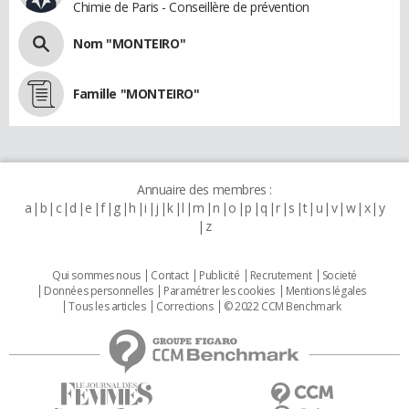
Chimie de Paris - Conseillère de prévention
Nom "MONTEIRO"
Famille "MONTEIRO"
Annuaire des membres :
a
b
c
d
e
f
g
h
i
j
k
l
m
n
o
p
q
r
s
t
u
v
w
x
y
z
Qui sommes nous
Contact
Publicité
Recrutement
Societé
Données personnelles
Paramétrer les cookies
Mentions légales
Tous les articles
Corrections
© 2022 CCM Benchmark