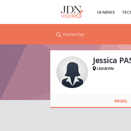
IA NEWS
TEC
Rechercher
Jessica P
LEGUEVIN
Jessica PASTOR
PROFIL