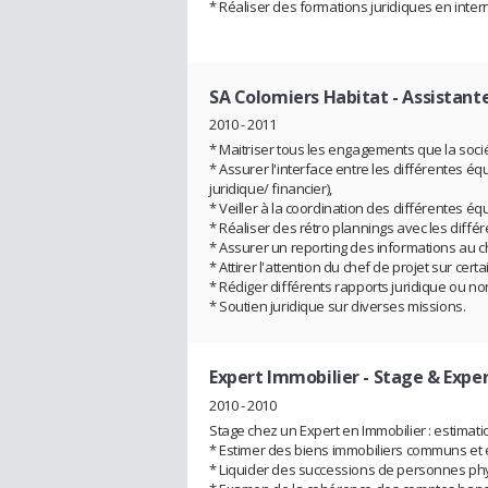
* Réaliser des formations juridiques en inter
SA Colomiers Habitat
- Assistante
2010 - 2011
* Maitriser tous les engagements que la socié
* Assurer l'interface entre les différentes é
juridique/ financier),
* Veiller à la coordination des différentes équ
* Réaliser des rétro plannings avec les différ
* Assurer un reporting des informations au ch
* Attirer l'attention du chef de projet sur cer
* Rédiger différents rapports juridique ou non
* Soutien juridique sur diverses missions.
Expert Immobilier
- Stage & Expe
2010 - 2010
Stage chez un Expert en Immobilier : estimati
* Estimer des biens immobiliers communs et 
* Liquider des successions de personnes phy