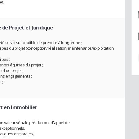
ne.
 de Projet et Juridique
té serait susceptible de prendre à long terme ;
quipes du projet (conception/réalisation; maintenance/exploitation
ipes ;
entes équipes du projet ;
ef de projet ;
tains engagements ;
 ;
rt en Immobilier
on valeur vénale près la cour d'appel de
exceptionnels,
siques et morales ;