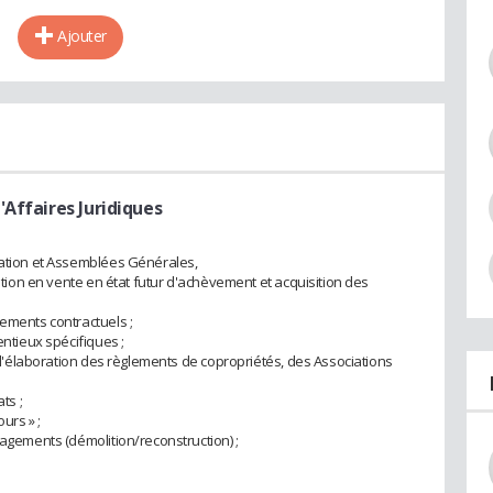
Ajouter
'Affaires Juridiques
ration et Assemblées Générales,
sition en vente en état futur d'achèvement et acquisition des
gements contractuels ;
entieux spécifiques ;
ur l'élaboration des règlements de copropriétés, des Associations
ts ;
urs » ;
nagements (démolition/reconstruction) ;