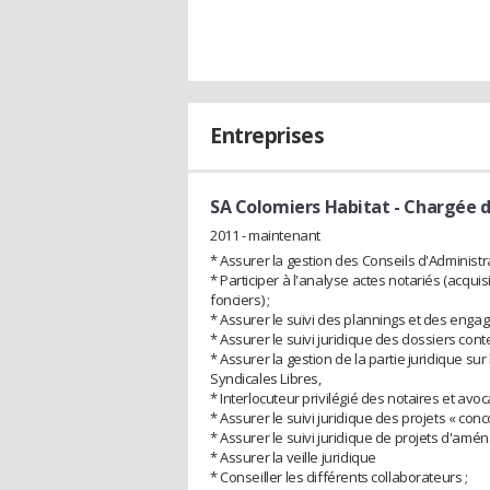
Entreprises
SA Colomiers Habitat
- Chargée d
2011 - maintenant
* Assurer la gestion des Conseils d'Administ
* Participer à l'analyse actes notariés (acqui
fonciers) ;
* Assurer le suivi des plannings et des enga
* Assurer le suivi juridique des dossiers cont
* Assurer la gestion de la partie juridique s
Syndicales Libres,
* Interlocuteur privilégié des notaires et avoca
* Assurer le suivi juridique des projets « conco
* Assurer le suivi juridique de projets d'amé
* Assurer la veille juridique
* Conseiller les différents collaborateurs ;