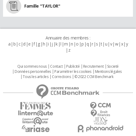
Famille "TAYLOR"
Annuaire des membres :
a
b
c
d
e
f
g
h
i
j
k
l
m
n
o
p
q
r
s
t
u
v
w
x
y
z
Qui sommes nous
Contact
Publicité
Recrutement
Societé
Données personnelles
Paramétrer les cookies
Mentions légales
Tous les articles
Corrections
© 2022 CCM Benchmark