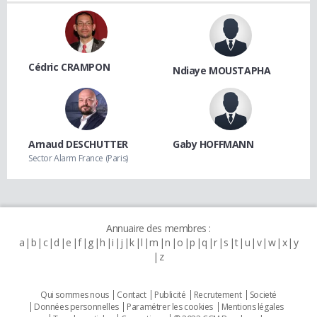
Cédric CRAMPON
Ndiaye MOUSTAPHA
Arnaud DESCHUTTER
Gaby HOFFMANN
Sector Alarm France (Paris)
Annuaire des membres :
a
b
c
d
e
f
g
h
i
j
k
l
m
n
o
p
q
r
s
t
u
v
w
x
y
z
Qui sommes nous
Contact
Publicité
Recrutement
Societé
Données personnelles
Paramétrer les cookies
Mentions légales