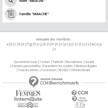
Nom "MAACHE"
Famille "MAACHE"
Annuaire des membres :
a
b
c
d
e
f
g
h
i
j
k
l
m
n
o
p
q
r
s
t
u
v
w
x
y
z
Qui sommes nous
Contact
Publicité
Recrutement
Societé
Données personnelles
Paramétrer les cookies
Mentions légales
Tous les articles
Corrections
© 2022 CCM Benchmark