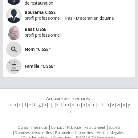
de restauration
Bourama CISSE
profil professionnel | Pas - D'ecaran en douane
Bass CISSE
profil professionnel
Nom "CISSE"
Famille "CISSE"
Annuaire des membres :
a
b
c
d
e
f
g
h
i
j
k
l
m
n
o
p
q
r
s
t
u
v
w
x
y
z
Qui sommes nous
Contact
Publicité
Recrutement
Societé
Données personnelles
Paramétrer les cookies
Mentions légales
Tous les articles
Corrections
© 2022 CCM Benchmark