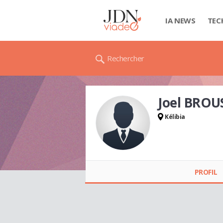
IA NEWS
TEC
Rechercher
Joel BROU
Kélibia
Joel BROUSSEAU
PROFIL