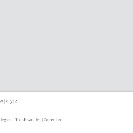
w
x
y
z
 légales
Tous les articles
Corrections