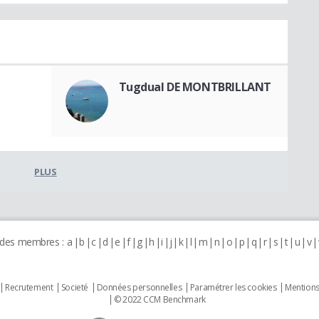
Tugdual DE MONTBRILLANT
PLUS
 des membres :
a
b
c
d
e
f
g
h
i
j
k
l
m
n
o
p
q
r
s
t
u
v
Recrutement
Societé
Données personnelles
Paramétrer les cookies
Mentions
© 2022 CCM Benchmark