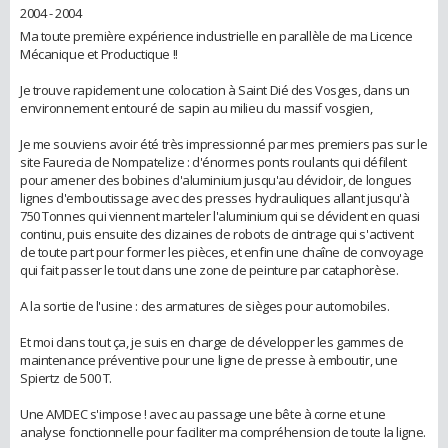
2004 - 2004
Ma toute première expérience industrielle en parallèle de ma Licence
Mécanique et Productique !!
Je trouve rapidement une colocation à Saint Dié des Vosges, dans un
environnement entouré de sapin au milieu du massif vosgien,
Je me souviens avoir été très impressionné par mes premiers pas sur le
site Faurecia de Nompatelize : d'énormes ponts roulants qui défilent
pour amener des bobines d'aluminium jusqu'au dévidoir, de longues
lignes d'emboutissage avec des presses hydrauliques allant jusqu'à
750 Tonnes qui viennent marteler l'aluminium qui se dévident en quasi
continu, puis ensuite des dizaines de robots de cintrage qui s'activent
de toute part pour former les pièces, et enfin une chaîne de convoyage
qui fait passer le tout dans une zone de peinture par cataphorèse.
A la sortie de l'usine : des armatures de sièges pour automobiles.
Et moi dans tout ça, je suis en charge de développer les gammes de
maintenance préventive pour une ligne de presse à emboutir, une
Spiertz de 500 T.
Une AMDEC s'impose ! avec au passage une bête à corne et une
analyse fonctionnelle pour faciliter ma compréhension de toute la ligne.