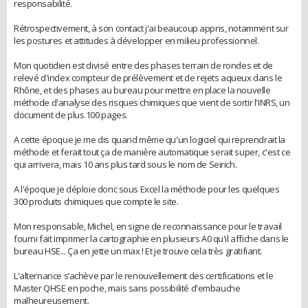
responsabilité.
Rétrospectivement, à son contact j'ai beaucoup appris, notamment sur
les postures et attitudes à développer en milieu professionnel.
Mon quotidien est divisé entre des phases terrain de rondes et de
relevé d'index compteur de prélèvement et de rejets aqueux dans le
Rhône, et des phases au bureau pour mettre en place la nouvelle
méthode d'analyse des risques chimiques que vient de sortir l'INRS, un
document de plus 100 pages.
A cette époque je me dis quand même qu'un logiciel qui reprendrait la
méthode et ferait tout ça de manière automatique serait super, c'est ce
qui arrivera, mais 10 ans plus tard sous le nom de Seirich.
A l'époque je déploie donc sous Excel la méthode pour les quelques
300 produits chimiques que compte le site.
Mon responsable, Michel, en signe de reconnaissance pour le travail
fourni fait imprimer la cartographie en plusieurs A0 qu'il affiche dans le
bureau HSE... Ça en jette un max ! Et je trouve cela très gratifiant.
L'alternance s’achève par le renouvellement des certifications et le
Master QHSE en poche, mais sans possibilité d'embauche
malheureusement.