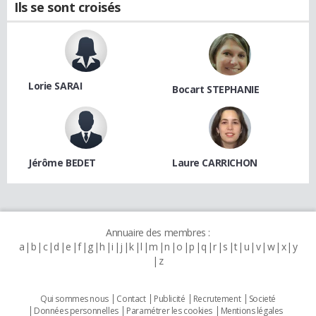
Ils se sont croisés
Lorie SARAI
Bocart STEPHANIE
Jérôme BEDET
Laure CARRICHON
Annuaire des membres :
a
b
c
d
e
f
g
h
i
j
k
l
m
n
o
p
q
r
s
t
u
v
w
x
y
z
Qui sommes nous
Contact
Publicité
Recrutement
Societé
Données personnelles
Paramétrer les cookies
Mentions légales