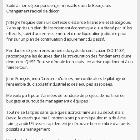
Suite à mon séjour parisien, je m'installe dans le Beaujolais.
Changement radical de décor !
J'intègre l'équipe dans un contexte d'éclaircie financière et stratégique,
7 ans après un plan de licenciement économique qui a divisé par 10 les
effectifs, suivi d'un redressement et d'une liquidation judiciaire pour
finir sur un plan de continuation d'apurement du passif.
Pendant les 3 premières années du cycle de certification ISO 14001,
j'accompagne les équipes dans la structuration des fondements d'une
démarche QHSE. Tout se déroule bien, mais j'en arrive rapidement à en
faire le tour.
Jean-François, mon Directeur d'usines, me confie alors le pilotage de
l'ensemble du dispositif industriel et des équipes associées.
Me voila parti pour 7 années de conduite de projets, de maîtrise de
budgets et surtout de management d'équipes !
Tout ne se fait pas sans quelques accrocs mineurs au début, mais
David, le coach que ma Direction a pris pour m'épauler, m'aide à me
faire grandir ! Et assez rapidement je découvre bon nombre d'aspects
positifs au management.