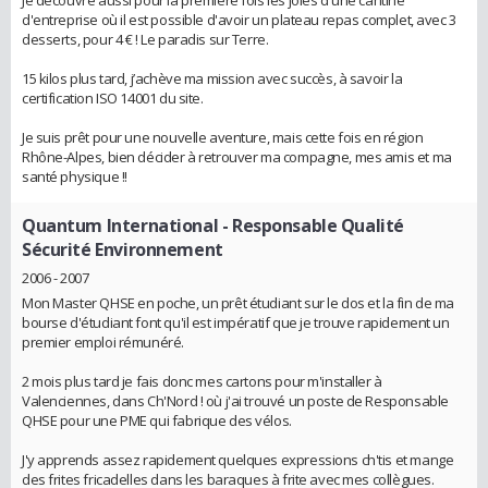
Je découvre aussi pour la première fois les joies d'une cantine
d'entreprise où il est possible d'avoir un plateau repas complet, avec 3
desserts, pour 4 € ! Le paradis sur Terre.
15 kilos plus tard, j’achève ma mission avec succès, à savoir la
certification ISO 14001 du site.
Je suis prêt pour une nouvelle aventure, mais cette fois en région
Rhône-Alpes, bien décider à retrouver ma compagne, mes amis et ma
santé physique !!
Quantum International
- Responsable Qualité
Sécurité Environnement
2006 - 2007
Mon Master QHSE en poche, un prêt étudiant sur le dos et la fin de ma
bourse d'étudiant font qu'il est impératif que je trouve rapidement un
premier emploi rémunéré.
2 mois plus tard je fais donc mes cartons pour m'installer à
Valenciennes, dans Ch'Nord ! où j'ai trouvé un poste de Responsable
QHSE pour une PME qui fabrique des vélos.
J'y apprends assez rapidement quelques expressions ch'tis et mange
des frites fricadelles dans les baraques à frite avec mes collègues.