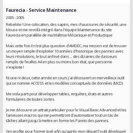
Faurecia
- Service Maintenance
2005 - 2005
Rebelote ! Une colocation, des sapins, mes chaussures de sécurité, une
blouse et me revoilà intégré dans l'équipe Maintenance du site
Faurecia en parallèle de ma Maîtrise Mécanique et Productique
Mais cette fois il n'est plus question d'AMDEC, ma mission est de trouver
un moyen simple d'exploiter 10 années d'historique des pannes avec
leurs résolutions, le tout archivé dans ... des dizaines de classeurs
remplis de feuilles A4 en plus ou moins bon état, que personne
n'exploite !
Ni une ni deux, cette année en cours j'ai découvert un merveilleux outil
qui se nomme ACCESS et les modèles conceptuels de données (MCD)
Me voila parti pour développer tables, requêtes, états et autres
formulaires de toutes sortes.
Je me découvre un attrait particulier pour le Visual Basic Advanced et les
fameuses macros qui me permettront d'automatiser tout un tas de
tâches allant jusqu'à mettre en forme les Pareto des pannes.
J'en profite pour former José afin qu'après mon départ l'outil développé