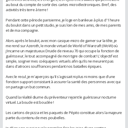
au bout du compte de sortir des cartes microélectroniques. Bref, des
activités très terre à terre !
Pendant cette période parisienne, je loge en banlieue à plus d'1 heure
du boulot dans un petit studio, je suis loin de mes amis, de mes parents
et de ma compagne.
Alors après le boulot, avec mon casque-micro de gamer sur la tête, je
me rend sur Azeroth, le monde virtuel de World of Warcraft (WoW) où
j'incarne un majestueux Druide de niveau 70 qui occupe la fonction de
guérisseur, le tout accompagné de mon tigre de combat ! L'objectif est
simple, soigner mes coéquipiers virtuels afin qu'ils ne meurent pas
dans d'atroces souffrances pendant nos batailles épiques.
Avec le recul, je m'aperçois qu'il s'agissait ni plus ni moins que d'une
fonction support consistant à assurer la santé des personnes avec qui
on partage un but commun.
Quand la réalité diurne du préventeur rejoint le guérisseur nocturne
virtuel. La boucle est bouclée !
Les cartons de pizza et les paquets de Pépito constitue alors la majeure
partie du contenu de mes poubelles.