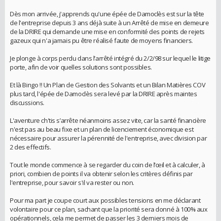
Dès mon arrivée, j'apprends qu'une épée de Damoclès est sur la tête
de l'entreprise depuis 3 ans déjà suite à un Arrêté de mise en demeure
de la DRIRE qui demande une mise en conformité des points de rejets
gazeux qui n'a jamais pu être réalisé faute de moyens financiers.
Je plonge à corps perdu dans l’arrêté intégré du 2/2/98 sur lequel le litige
porte, afin de voir quelles solutions sont possibles.
Et là Bingo !! Un Plan de Gestion des Solvants et un Bilan Matières COV
plus tard, l'épée de Damoclès sera levé par la DRIRE après maintes
discussions.
L'aventure ch'tis s’arrête néanmoins assez vite, car la santé financière
n'est pas au beau fixe et un plan de licenciement économique est
nécessaire pour assurer la pérennité de l'entreprise, avec division par
2 des effectifs.
Tout le monde commence à se regarder du coin de l’œil et à calculer, à
priori, combien de points il va obtenir selon les critères définis par
l'entreprise, pour savoir s'il va rester ou non.
Pour ma part je coupe court aux possibles tensions en me déclarant
volontaire pour ce plan, sachant que la priorité sera donné à 100% aux
opérationnels, cela me permet de passer les 3 derniers mois de