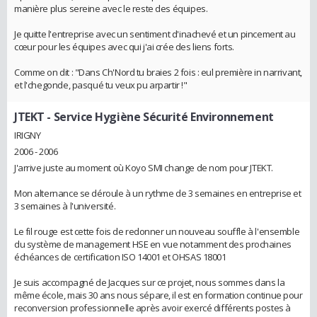
manière plus sereine avec le reste des équipes.
Je quitte l'entreprise avec un sentiment d'inachevé et un pincement au
cœur pour les équipes avec qui j'ai crée des liens forts.
Comme on dit : "Dans Ch'Nord tu braies 2 fois : eul première in narrivant,
et l'chegonde, pasqué tu veux pu arpartir !"
JTEKT
- Service Hygiène Sécurité Environnement
IRIGNY
2006 - 2006
J'arrive juste au moment où Koyo SMI change de nom pour JTEKT.
Mon alternance se déroule à un rythme de 3 semaines en entreprise et
3 semaines à l'université.
Le fil rouge est cette fois de redonner un nouveau souffle à l'ensemble
du système de management HSE en vue notamment des prochaines
échéances de certification ISO 14001 et OHSAS 18001
Je suis accompagné de Jacques sur ce projet, nous sommes dans la
même école, mais 30 ans nous sépare, il est en formation continue pour
reconversion professionnelle après avoir exercé différents postes à