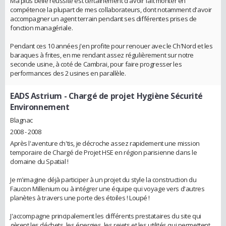
Ma plus belle réussite est certainement d'avoir fait monter en
compétence la plupart de mes collaborateurs, dont notamment d'avoir
accompagner un agent terrain pendant ses différentes prises de
fonction managériale.
Pendant ces 10 années j'en profite pour renouer avec le Ch'Nord et les
baraques à frites, en me rendant assez régulièrement sur notre
seconde usine, à coté de Cambrai, pour faire progresser les
performances des 2 usines en parallèle.
EADS Astrium
- Chargé de projet Hygiène Sécurité
Environnement
Blagnac
2008 - 2008
Après l'aventure ch'tis, je décroche assez rapidement une mission
temporaire de Chargé de Projet HSE en région parisienne dans le
domaine du Spatial !
Je m'imagine déjà participer à un projet du style la construction du
Faucon Millenium ou à intégrer une équipe qui voyage vers d'autres
planètes à travers une porte des étoiles ! Loupé !
J'accompagne principalement les différents prestataires du site qui
gèrent les déchets, les énergies, les rejets et les utilités qui permettent