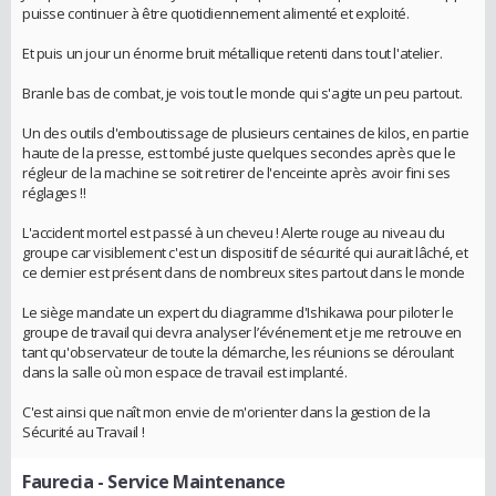
puisse continuer à être quotidiennement alimenté et exploité.
Et puis un jour un énorme bruit métallique retenti dans tout l'atelier.
Branle bas de combat, je vois tout le monde qui s'agite un peu partout.
Un des outils d'emboutissage de plusieurs centaines de kilos, en partie
haute de la presse, est tombé juste quelques secondes après que le
régleur de la machine se soit retirer de l'enceinte après avoir fini ses
réglages !!
L'accident mortel est passé à un cheveu ! Alerte rouge au niveau du
groupe car visiblement c'est un dispositif de sécurité qui aurait lâché, et
ce dernier est présent dans de nombreux sites partout dans le monde
Le siège mandate un expert du diagramme d'Ishikawa pour piloter le
groupe de travail qui devra analyser l’événement et je me retrouve en
tant qu'observateur de toute la démarche, les réunions se déroulant
dans la salle où mon espace de travail est implanté.
C'est ainsi que naît mon envie de m'orienter dans la gestion de la
Sécurité au Travail !
Faurecia
- Service Maintenance