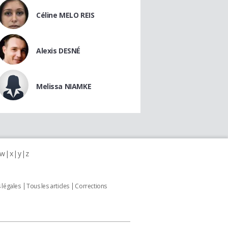
Céline MELO REIS
Alexis DESNÉ
Melissa NIAMKE
w
x
y
z
 légales
Tous les articles
Corrections