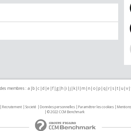
 des membres :
a
b
c
d
e
f
g
h
i
j
k
l
m
n
o
p
q
r
s
t
u
v
Recrutement
Societé
Données personnelles
Paramétrer les cookies
Mentions
© 2022 CCM Benchmark