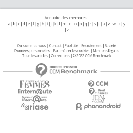
Annuaire des membres :
a
b
c
d
e
f
g
h
i
j
k
l
m
n
o
p
q
r
s
t
u
v
w
x
y
z
Qui sommes nous
Contact
Publicité
Recrutement
Societé
Données personnelles
Paramétrer les cookies
Mentions légales
Tous les articles
Corrections
© 2022 CCM Benchmark