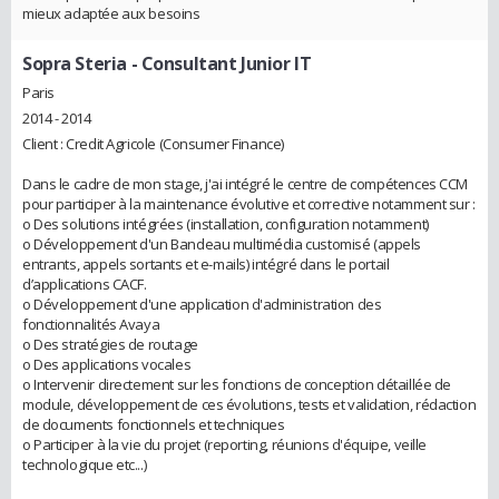
mieux adaptée aux besoins
Sopra Steria
- Consultant Junior IT
Paris
2014 - 2014
Client : Credit Agricole (Consumer Finance)
Dans le cadre de mon stage, j'ai intégré le centre de compétences CCM
pour participer à la maintenance évolutive et corrective notamment sur :
o Des solutions intégrées (installation, configuration notamment)
o Développement d'un Bandeau multimédia customisé (appels
entrants, appels sortants et e-mails) intégré dans le portail
d’applications CACF.
o Développement d'une application d'administration des
fonctionnalités Avaya
o Des stratégies de routage
o Des applications vocales
o Intervenir directement sur les fonctions de conception détaillée de
module, développement de ces évolutions, tests et validation, rédaction
de documents fonctionnels et techniques
o Participer à la vie du projet (reporting, réunions d'équipe, veille
technologique etc...)