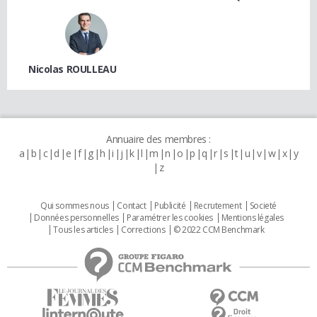
Nicolas ROULLEAU
Annuaire des membres :
a
b
c
d
e
f
g
h
i
j
k
l
m
n
o
p
q
r
s
t
u
v
w
x
y
z
Qui sommes nous
Contact
Publicité
Recrutement
Societé
Données personnelles
Paramétrer les cookies
Mentions légales
Tous les articles
Corrections
© 2022 CCM Benchmark