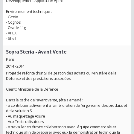
Développement Application Apex
Environnement technique :
- Genio
- Cognos
- Oracle 11g
- APEX
- Shell
Sopra Steria
- Avant Vente
Paris
2014 - 2014
Projet de refonte d'un SI de gestion des achats du Ministère de la
Défense et des prestations associées
Client : Ministère de la Défence
Dans le cadre de l’avant vente, j’étais amené :
- à contribuer activement à l’amélioration de l’ergonomie des produits et
de la solution SI.
- Au maquettage Axure
- Aux Tests utilisateurs
- A travailler en étroite collaboration avec l'équipe commerciale et
technique afin de préparer avec eux la démonstration technique la