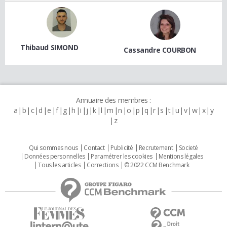
Thibaud SIMOND
Cassandre COURBON
Annuaire des membres :
a
b
c
d
e
f
g
h
i
j
k
l
m
n
o
p
q
r
s
t
u
v
w
x
y
z
Qui sommes nous
Contact
Publicité
Recrutement
Societé
Données personnelles
Paramétrer les cookies
Mentions légales
Tous les articles
Corrections
© 2022 CCM Benchmark