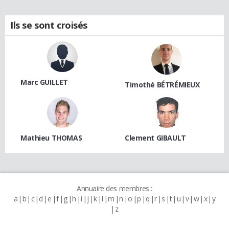
Ils se sont croisés
Marc GUILLET
Timothé BÉTRÉMIEUX
Mathieu THOMAS
Clement GIBAULT
Annuaire des membres :
a
b
c
d
e
f
g
h
i
j
k
l
m
n
o
p
q
r
s
t
u
v
w
x
y
z