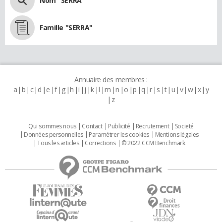
Nom "SERRA"
Famille "SERRA"
Annuaire des membres :
a
b
c
d
e
f
g
h
i
j
k
l
m
n
o
p
q
r
s
t
u
v
w
x
y
z
Qui sommes nous
Contact
Publicité
Recrutement
Societé
Données personnelles
Paramétrer les cookies
Mentions légales
Tous les articles
Corrections
© 2022 CCM Benchmark