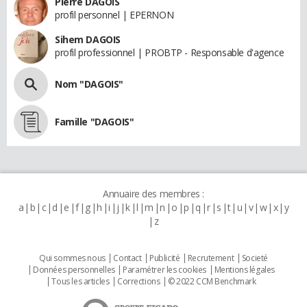
Pierre DAGOIS
profil personnel | EPERNON
Sihem DAGOIS
profil professionnel | PROBTP - Responsable d'agence
Nom "DAGOIS"
Famille "DAGOIS"
Annuaire des membres :
a
b
c
d
e
f
g
h
i
j
k
l
m
n
o
p
q
r
s
t
u
v
w
x
y
z
Qui sommes nous
Contact
Publicité
Recrutement
Societé
Données personnelles
Paramétrer les cookies
Mentions légales
Tous les articles
Corrections
© 2022 CCM Benchmark